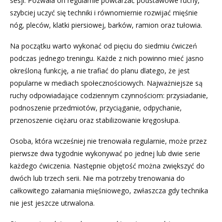
sesji. Pozwala on regularnie powtarzać podstawowe ruchy,
szybciej uczyć się techniki i równomiernie rozwijać mięśnie
nóg, pleców, klatki piersiowej, barków, ramion oraz tułowia.
Na początku warto wykonać od pięciu do siedmiu ćwiczeń
podczas jednego treningu. Każde z nich powinno mieć jasno
określoną funkcję, a nie trafiać do planu dlatego, że jest
popularne w mediach społecznościowych. Najważniejsze są
ruchy odpowiadające codziennym czynnościom: przysiadanie,
podnoszenie przedmiotów, przyciąganie, odpychanie,
przenoszenie ciężaru oraz stabilizowanie kręgosłupa.
Osoba, która wcześniej nie trenowała regularnie, może przez
pierwsze dwa tygodnie wykonywać po jednej lub dwie serie
każdego ćwiczenia. Następnie objętość można zwiększyć do
dwóch lub trzech serii. Nie ma potrzeby trenowania do
całkowitego załamania mięśniowego, zwłaszcza gdy technika
nie jest jeszcze utrwalona.