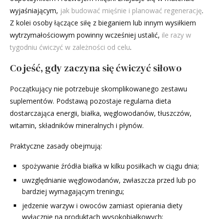
wyjaśniającym,
jak budować mięśnie i planować regenerację
.
Z kolei osoby łączące siłę z bieganiem lub innym wysiłkiem
wytrzymałościowym powinny wcześniej ustalić,
ile razy w
tygodniu ćwiczyć w zależności od celu
.
Co jeść, gdy zaczyna się ćwiczyć siłowo
Początkujący nie potrzebuje skomplikowanego zestawu
suplementów. Podstawą pozostaje regularna dieta
dostarczająca energii, białka, węglowodanów, tłuszczów,
witamin, składników mineralnych i płynów.
Praktyczne zasady obejmują:
spożywanie źródła białka w kilku posiłkach w ciągu dnia;
uwzględnianie węglowodanów, zwłaszcza przed lub po
bardziej wymagającym treningu;
jedzenie warzyw i owoców zamiast opierania diety
wyłącznie na produktach wysokobiałkowych;