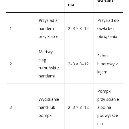
wariant
nia
Przysiad z
Przysiad do
1
hantlem
2–3 × 8–12
ławki bez
przy klatce
obciążenia
Martwy
Skłon
ciąg
2
2–3 × 8–12
biodrowy z
rumuński z
kijem
hantlami
Pompki
Wyciskanie
przy ścianie
3
hantli lub
2–3 × 8–12
albo na
pompki
podwyższe
niu