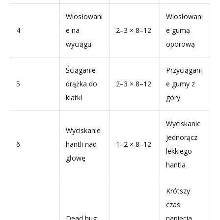
Wiosłowani
Wiosłowani
4
e na
2–3 × 8–12
e gumą
wyciągu
oporową
Ściąganie
Przyciągani
5
drążka do
2–3 × 8–12
e gumy z
klatki
góry
Wyciskanie
Wyciskanie
jednorącz
6
hantli nad
1–2 × 8–12
lekkiego
głowę
hantla
Krótszy
czas
Dead bug
napięcia