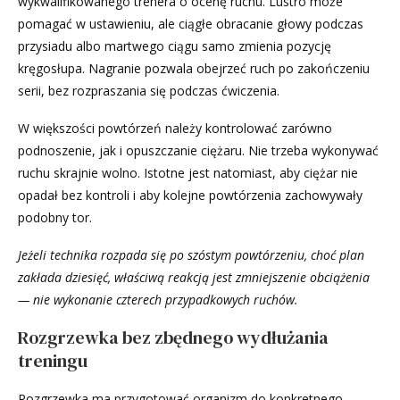
wykwalifikowanego trenera o ocenę ruchu. Lustro może
pomagać w ustawieniu, ale ciągłe obracanie głowy podczas
przysiadu albo martwego ciągu samo zmienia pozycję
kręgosłupa. Nagranie pozwala obejrzeć ruch po zakończeniu
serii, bez rozpraszania się podczas ćwiczenia.
W większości powtórzeń należy kontrolować zarówno
podnoszenie, jak i opuszczanie ciężaru. Nie trzeba wykonywać
ruchu skrajnie wolno. Istotne jest natomiast, aby ciężar nie
opadał bez kontroli i aby kolejne powtórzenia zachowywały
podobny tor.
Jeżeli technika rozpada się po szóstym powtórzeniu, choć plan
zakłada dziesięć, właściwą reakcją jest zmniejszenie obciążenia
— nie wykonanie czterech przypadkowych ruchów.
Rozgrzewka bez zbędnego wydłużania
treningu
Rozgrzewka ma przygotować organizm do konkretnego