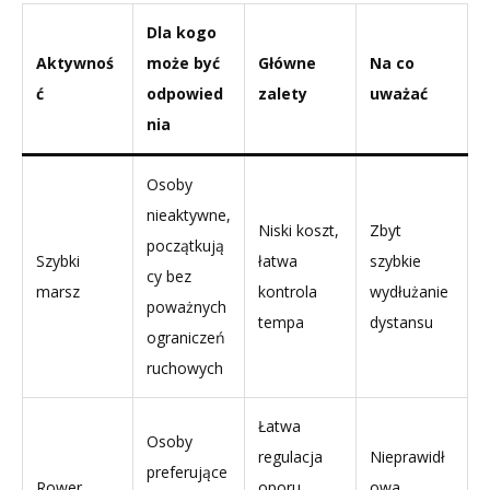
Dla kogo
Aktywnoś
może być
Główne
Na co
ć
odpowied
zalety
uważać
nia
Osoby
nieaktywne,
Niski koszt,
Zbyt
początkują
Szybki
łatwa
szybkie
cy bez
marsz
kontrola
wydłużanie
poważnych
tempa
dystansu
ograniczeń
ruchowych
Łatwa
Osoby
regulacja
Nieprawidł
preferujące
Rower
oporu,
owa