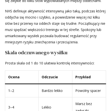
się zwykle do kilku słów wypowiadanych między oddechami.
NHS definiuje aktywność intensywną jako taką, podczas której
oddycha się mocno i szybko, a powiedzenie więcej niż kilku
słów bez przerwy na oddech staje się trudne. Początkujący nie
musi spędzać większości treningu w tej strefie. Spokojny lub
umiarkowany wysiłek pozwala budować regularność przy
mniejszym ryzyku zniechęcenia i przeciążenia.
Skala odczuwanego wysiłku
Prosta skala od 1 do 10 ułatwia kontrolę intensywności:
Ocena
Odczucie
Przykład
1–2
Bardzo lekko
Powolny spacer
Marsz bez
3–4
Lekko
zadyszki