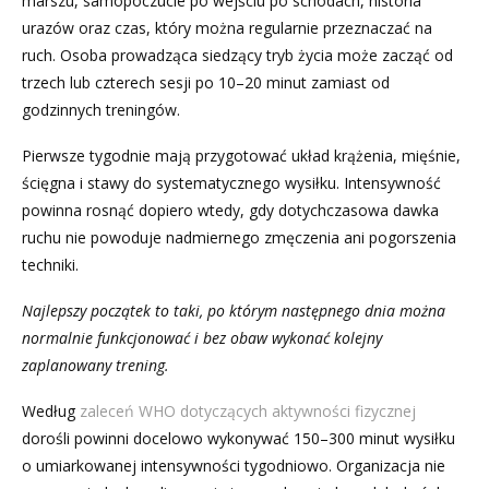
marszu, samopoczucie po wejściu po schodach, historia
urazów oraz czas, który można regularnie przeznaczać na
ruch. Osoba prowadząca siedzący tryb życia może zacząć od
trzech lub czterech sesji po 10–20 minut zamiast od
godzinnych treningów.
Pierwsze tygodnie mają przygotować układ krążenia, mięśnie,
ścięgna i stawy do systematycznego wysiłku. Intensywność
powinna rosnąć dopiero wtedy, gdy dotychczasowa dawka
ruchu nie powoduje nadmiernego zmęczenia ani pogorszenia
techniki.
Najlepszy początek to taki, po którym następnego dnia można
normalnie funkcjonować i bez obaw wykonać kolejny
zaplanowany trening.
Według
zaleceń WHO dotyczących aktywności fizycznej
dorośli powinni docelowo wykonywać 150–300 minut wysiłku
o umiarkowanej intensywności tygodniowo. Organizacja nie