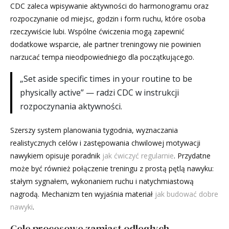
CDC zaleca wpisywanie aktywności do harmonogramu oraz
rozpoczynanie od miejsc, godzin i form ruchu, które osoba
rzeczywiście lubi. Wspólne ćwiczenia mogą zapewnić
dodatkowe wsparcie, ale partner treningowy nie powinien
narzucać tempa nieodpowiedniego dla początkującego.
„Set aside specific times in your routine to be
physically active” — radzi CDC w instrukcji
rozpoczynania aktywności.
Szerszy system planowania tygodnia, wyznaczania
realistycznych celów i zastępowania chwilowej motywacji
nawykiem opisuje poradnik
jak ćwiczyć regularnie
. Przydatne
może być również połączenie treningu z prostą pętlą nawyku:
stałym sygnałem, wykonaniem ruchu i natychmiastową
nagrodą. Mechanizm ten wyjaśnia materiał
jak budować dobre
nawyki
.
Cele procesowe zamiast odległych