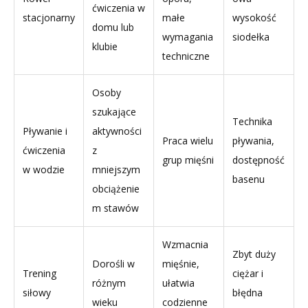
ćwiczenia w
stacjonarny
małe
wysokość
domu lub
wymagania
siodełka
klubie
techniczne
Osoby
szukające
Technika
Pływanie i
aktywności
Praca wielu
pływania,
ćwiczenia
z
grup mięśni
dostępność
w wodzie
mniejszym
basenu
obciążenie
m stawów
Wzmacnia
Zbyt duży
Dorośli w
mięśnie,
Trening
ciężar i
różnym
ułatwia
siłowy
błędna
wieku
codzienne