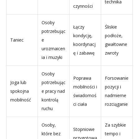
technika
czynności
Osoby
Łączy
Śliskie
potrzebując
kondycję,
podłoże,
Taniec
e
koordynacj
gwałtowne
urozmaicen
ę i zabawę
zwroty
ia i muzyki
Osoby
Poprawa
Forsowanie
Joga lub
potrzebując
mobilności i
pozycji i
spokojna
e pracy nad
świadomoś
nadmierne
mobilność
kontrolą
ci ciała
rozciąganie
ruchu
Osoby,
Za szybkie
Stopniowe
które bez
tempo i
przygotowa