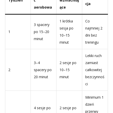
Tydzień
ć
wzmacniaj
cja
aerobowa
ące
1 krótka
Co
3 spacery
sesja po
najmniej 2
1
po 15–20
10–15
dni bez
minut
minut
treningu
Lekki ruch
3–4
2 sesje po
zamiast
2
spacery po
10–15
całkowitej
20 minut
minut
bezczynnoś
ci
Minimum 1
dzień
4 sesje po
2 sesje po
przerwy