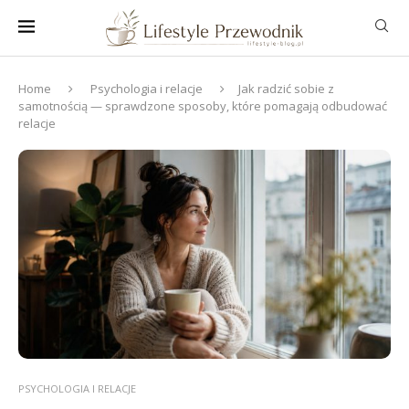
Home
Psychologia i relacje
Jak radzić sobie z
samotnością — sprawdzone sposoby, które pomagają odbudować
relacje
PSYCHOLOGIA I RELACJE