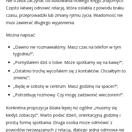
Nie trzeba zaczynać od budowania nowego kręgu znajomych.
Często łatwiej odnowić relację, która osłabła z powodu braku
czasu, przeprowadzki lub zmiany rytmu życia. Wiadomość nie
musi zawierać długiego wyjaśnienia.
Można napisać:
„Dawno nie rozmawialiśmy. Masz czas na telefon w tym
tygodniu?”;
„Pomyślałem dziś o tobie. Może spotkamy się na kawę?”;
„Ostatnio trochę wycofałem się z kontaktów. Chciałbym to
zmienić”;
„Będę w sobotę w centrum. Masz godzinę na spacer?”;
„Potrzebuję rozmowy. Czy mogę zadzwonić wieczorem?”.
Konkretna propozycja działa lepiej niż ogólne „musimy się
kiedyś zobaczyć”. Warto podać dzień, orientacyjną godzinę i
prostą formę spotkania. Druga osoba może odmówić z
powodów niezwiązanych z relacją, dlatego jedna odmowa nie