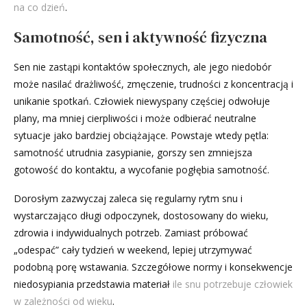
na co dzień
.
Samotność, sen i aktywność fizyczna
Sen nie zastąpi kontaktów społecznych, ale jego niedobór
może nasilać drażliwość, zmęczenie, trudności z koncentracją i
unikanie spotkań. Człowiek niewyspany częściej odwołuje
plany, ma mniej cierpliwości i może odbierać neutralne
sytuacje jako bardziej obciążające. Powstaje wtedy pętla:
samotność utrudnia zasypianie, gorszy sen zmniejsza
gotowość do kontaktu, a wycofanie pogłębia samotność.
Dorosłym zazwyczaj zaleca się regularny rytm snu i
wystarczająco długi odpoczynek, dostosowany do wieku,
zdrowia i indywidualnych potrzeb. Zamiast próbować
„odespać” cały tydzień w weekend, lepiej utrzymywać
podobną porę wstawania. Szczegółowe normy i konsekwencje
niedosypiania przedstawia materiał
ile snu potrzebuje człowiek
w zależności od wieku
.