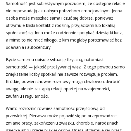
Samotność jest subiektywnym poczuciem, że dostępne relacje
nie odpowiadają aktualnym potrzebom emocjonalnym. Jedna
osoba może mieszkać sama i czuć się dobrze, ponieważ
utrzymuje bliski kontakt z rodziną, przyjaciółmi lub lokalną
społecznością. Inna może codziennie spotykać dziesiątki ludzi,
a mimo to nie mieć nikogo, z kim mogłaby porozmawiać bez
udawania i autocenzury.
Bycie samemu opisuje sytuację fizyczną, natomiast
samotność — jakość przeżywanej więzi. Z tego powodu samo
zwiększenie liczby spotkań nie zawsze rozwiązuje problem.
Krótkie, powierzchowne rozmowy mogą chwilowo odwrócić
uwagę, ale nie zastąpią relacji opartej na wzajemności,
zaufaniu i regularności.
Warto rozróżnić również samotność przejściową od
przewlekłej. Pierwsza może pojawić się po przeprowadzce,
zmianie pracy, zakończeniu związku, chorobie, narodzinach
dziecka albo utracie bliskiej osoby. Druga utrzymuje się przez