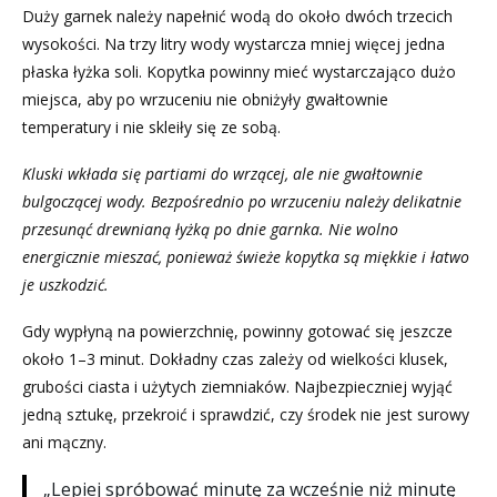
Duży garnek należy napełnić wodą do około dwóch trzecich
wysokości. Na trzy litry wody wystarcza mniej więcej jedna
płaska łyżka soli. Kopytka powinny mieć wystarczająco dużo
miejsca, aby po wrzuceniu nie obniżyły gwałtownie
temperatury i nie skleiły się ze sobą.
Kluski wkłada się partiami do wrzącej, ale nie gwałtownie
bulgoczącej wody. Bezpośrednio po wrzuceniu należy delikatnie
przesunąć drewnianą łyżką po dnie garnka. Nie wolno
energicznie mieszać, ponieważ świeże kopytka są miękkie i łatwo
je uszkodzić.
Gdy wypłyną na powierzchnię, powinny gotować się jeszcze
około 1–3 minut. Dokładny czas zależy od wielkości klusek,
grubości ciasta i użytych ziemniaków. Najbezpieczniej wyjąć
jedną sztukę, przekroić i sprawdzić, czy środek nie jest surowy
ani mączny.
„Lepiej spróbować minutę za wcześnie niż minutę