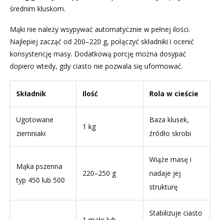
średnim kluskom.
Mąki nie należy wsypywać automatycznie w pełnej ilości.
Najlepiej zacząć od 200–220 g, połączyć składniki i ocenić
konsystencję masy. Dodatkową porcję można dosypać
dopiero wtedy, gdy ciasto nie pozwala się uformować.
Składnik
Ilość
Rola w cieście
Ugotowane
Baza klusek,
1 kg
ziemniaki
źródło skrobi
Wiąże masę i
Mąka pszenna
220–250 g
nadaje jej
typ 450 lub 500
strukturę
Stabilizuje ciasto
1 małe lub