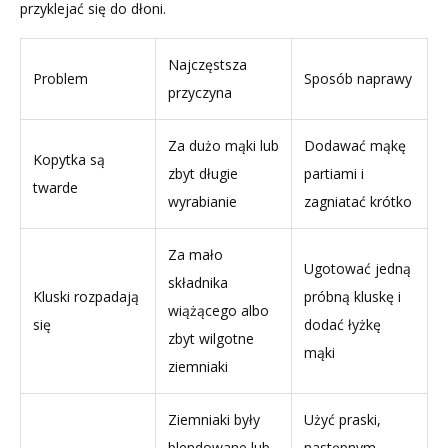
przyklejać się do dłoni.
Najczęstsza
Problem
Sposób naprawy
przyczyna
Za dużo mąki lub
Dodawać mąkę
Kopytka są
zbyt długie
partiami i
twarde
wyrabianie
zagniatać krótko
Za mało
Ugotować jedną
składnika
Kluski rozpadają
próbną kluskę i
wiążącego albo
się
dodać łyżkę
zbyt wilgotne
mąki
ziemniaki
Ziemniaki były
Użyć praski,
blendowane lub
następnym