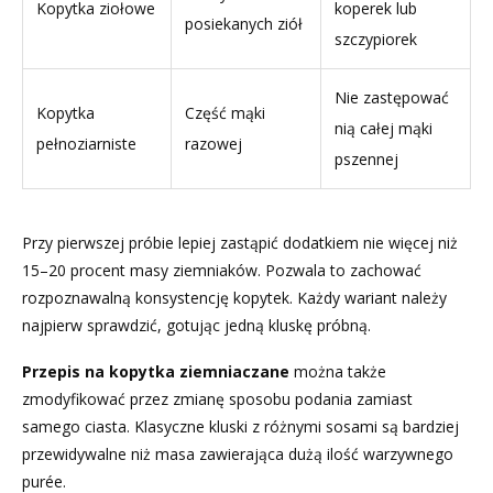
Kopytka ziołowe
koperek lub
posiekanych ziół
szczypiorek
Nie zastępować
Kopytka
Część mąki
nią całej mąki
pełnoziarniste
razowej
pszennej
Przy pierwszej próbie lepiej zastąpić dodatkiem nie więcej niż
15–20 procent masy ziemniaków. Pozwala to zachować
rozpoznawalną konsystencję kopytek. Każdy wariant należy
najpierw sprawdzić, gotując jedną kluskę próbną.
Przepis na kopytka ziemniaczane
można także
zmodyfikować przez zmianę sposobu podania zamiast
samego ciasta. Klasyczne kluski z różnymi sosami są bardziej
przewidywalne niż masa zawierająca dużą ilość warzywnego
purée.