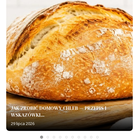
JAK ZROBIĆ DOMOWY CHLEB — PRZEPIS I
WSKAZÓWKI...
29 lipca 2026