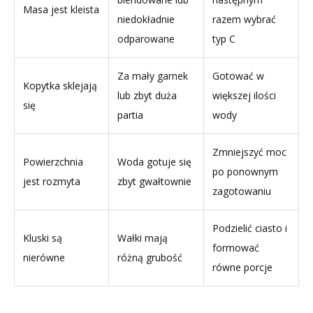
Masa jest kleista
niedokładnie
razem wybrać
odparowane
typ C
Za mały garnek
Gotować w
Kopytka sklejają
lub zbyt duża
większej ilości
się
partia
wody
Zmniejszyć moc
Powierzchnia
Woda gotuje się
po ponownym
jest rozmyta
zbyt gwałtownie
zagotowaniu
Podzielić ciasto i
Kluski są
Wałki mają
formować
nierówne
różną grubość
równe porcje