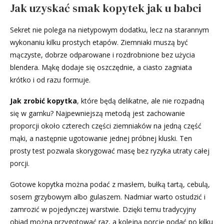
Jak uzyskać smak kopytek jak u babci
Sekret nie polega na nietypowym dodatku, lecz na starannym
wykonaniu kilku prostych etapów. Ziemniaki muszą być
mączyste, dobrze odparowane i rozdrobnione bez użycia
blendera. Mąkę dodaje się oszczędnie, a ciasto zagniata
krótko i od razu formuje.
Jak zrobić kopytka
, które będą delikatne, ale nie rozpadną
się w garnku? Najpewniejszą metodą jest zachowanie
proporcji około czterech części ziemniaków na jedną część
mąki, a następnie ugotowanie jednej próbnej kluski. Ten
prosty test pozwala skorygować masę bez ryzyka utraty całej
porcji.
Gotowe kopytka można podać z masłem, bułką tartą, cebulą,
sosem grzybowym albo gulaszem. Nadmiar warto ostudzić i
zamrozić w pojedynczej warstwie. Dzięki temu tradycyjny
obiad można przygotować raz, a kolejną porcję podać po kilku