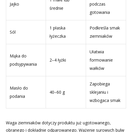
Jajko
podczas
średnie
gotowania
1 płaska
Podkreśla smak
Sól
łyżeczka
ziemniaków
Ułatwia
Mąka do
2–4 łyżki
formowanie
podsypywania
wałków
Zapobiega
Masło do
40–60 g
sklejaniu i
podania
wzbogaca smak
Waga ziemniaków dotyczy produktu już ugotowanego,
obranego i dokładnie odparowanego. Ważenie surowych bulw