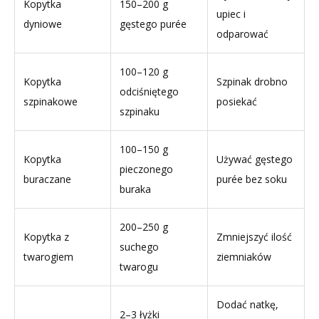
Kopytka
150–200 g
upiec i
dyniowe
gęstego purée
odparować
100–120 g
Kopytka
Szpinak drobno
odciśniętego
szpinakowe
posiekać
szpinaku
100–150 g
Kopytka
Używać gęstego
pieczonego
buraczane
purée bez soku
buraka
200–250 g
Kopytka z
Zmniejszyć ilość
suchego
twarogiem
ziemniaków
twarogu
Dodać natkę,
2–3 łyżki