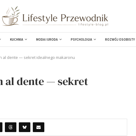
KUCHNIA
MODA I URODA
PSYCHOLOGIA
ROZWÓJ OSOBISTY
n al dente — sekret idealnego makaronu
al dente — sekret