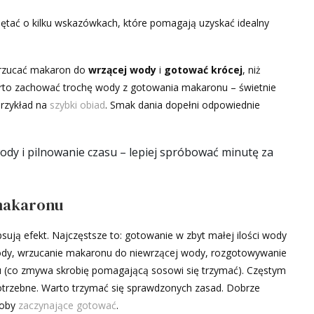
tać o kilku wskazówkach, które pomagają uzyskać idealny
wrzucać makaron do
wrzącej wody
i
gotować krócej
, niż
rto zachować trochę wody z gotowania makaronu – świetnie
przykład na
szybki obiad
. Smak dania dopełni odpowiednie
ody i pilnowanie czasu – lepiej spróbować minutę za
 makaronu
sują efekt. Najczęstsze to: gotowanie w zbyt małej ilości wody
 wody, wrzucanie makaronu do niewrzącej wody, rozgotowywanie
 (co zmywa skrobię pomagającą sosowi się trzymać). Częstym
potrzebne. Warto trzymać się sprawdzonych zasad. Dobrze
soby
zaczynające gotować
.