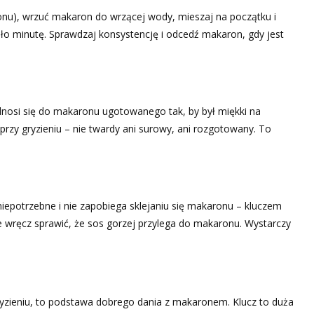
aronu), wrzuć makaron do wrzącej wody, mieszaj na początku i
ło minutę. Sprawdzaj konsystencję i odcedź makaron, gdy jest
Odnosi się do makaronu ugotowanego tak, by był miękki na
r przy gryzieniu – nie twardy ani surowy, ani rozgotowany. To
niepotrzebne i nie zapobiega sklejaniu się makaronu – kluczem
że wręcz sprawić, że sos gorzej przylega do makaronu. Wystarczy
gryzieniu, to podstawa dobrego dania z makaronem. Klucz to duża