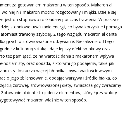
gument za gotowaniem makaronu w ten sposób. Makaron al
co wolniej niż makaron mocno rozgotowany i miękki. Dzieje się
 że jest on stopniowo rozkładany podczas trawienia. W praktyce
ziej stopniowe uwalnianie energii, co bywa korzystne i pomaga
atomiast trawiony szybciej. Z tego względu makaron al dente
 dbających o zrównoważone odżywianie. Niezależnie od tego
godne z kulinarną sztuką i daje lepszy efekt smakowy oraz
arto też pamiętać, że na wartość dania z makaronem wpływa
łnoziarnisty, oraz dodatki, z którymi go podajemy, takie jak
ziarnisty dostarcza więcej błonnika i bywa wartościowszym
 o jego zbilansowanie, dodając warzywa i źródło białka, co
zęścią zdrowej, zrównoważonej diety, zwłaszcza gdy zwracamy
 Gotowanie al dente to jeden z elementów, który łączy walory
rzygotowywać makaron właśnie w ten sposób.