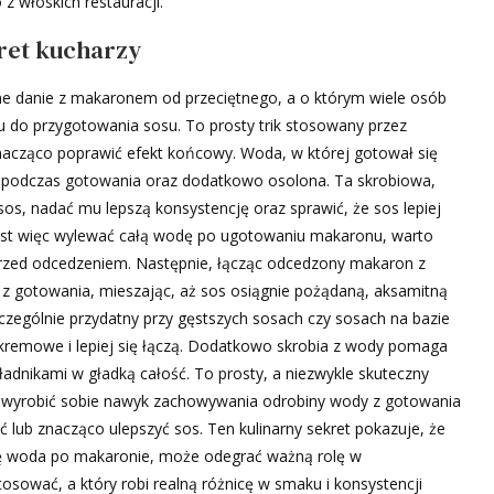
z włoskich restauracji.
ret kucharzy
ne danie z makaronem od przeciętnego, a o którym wiele osób
u do przygotowania sosu. To prosty trik stosowany przez
 znacząco poprawić efekt końcowy. Woda, w której gotował się
 podczas gotowania oraz dodatkowo osolona. Ta skrobiowa,
s, nadać mu lepszą konsystencję oraz sprawić, że sos lepiej
miast więc wylewać całą wodę po ugotowaniu makaronu, warto
, przed odcedzeniem. Następnie, łącząc odcedzony makaron z
z gotowania, mieszając, aż sos osiągnie pożądaną, aksamitną
zczególnie przydatny przy gęstszych sosach czy sosach na bazie
j kremowe i lepiej się łączą. Dodatkowo skrobia z wody pomaga
ładnikami w gładką całość. To prosty, a niezwykle skuteczny
 wyrobić sobie nawyk zachowywania odrobiny wody z gotowania
ub znacząco ulepszyć sos. Ten kulinarny sekret pokazuje, że
się woda po makaronie, może odegrać ważną rolę w
tosować, a który robi realną różnicę w smaku i konsystencji