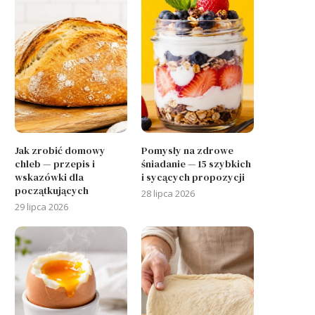
Jak zrobić domowy
Pomysły na zdrowe
chleb — przepis i
śniadanie — 15 szybkich
wskazówki dla
i sycących propozycji
początkujących
28 lipca 2026
29 lipca 2026