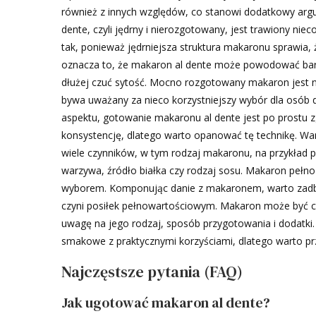
również z innych względów, co stanowi dodatkowy ar
dente, czyli jędrny i nierozgotowany, jest trawiony nie
tak, ponieważ jędrniejsza struktura makaronu sprawia,
oznacza to, że makaron al dente może powodować bard
dłużej czuć sytość. Mocno rozgotowany makaron jest n
bywa uważany za nieco korzystniejszy wybór dla osób
aspektu, gotowanie makaronu al dente jest po prostu z
konsystencję, dlatego warto opanować tę technikę. W
wiele czynników, w tym rodzaj makaronu, na przykład pe
warzywa, źródło białka czy rodzaj sosu. Makaron pełno
wyborem. Komponując danie z makaronem, warto zadbać
czyni posiłek pełnowartościowym. Makaron może być c
uwagę na jego rodzaj, sposób przygotowania i dodatki.
smakowe z praktycznymi korzyściami, dlatego warto p
Najczęstsze pytania (FAQ)
Jak ugotować makaron al dente?