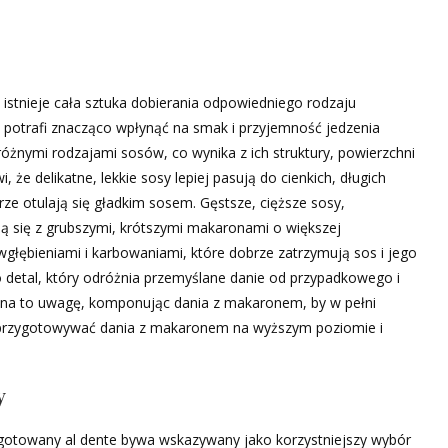
 istnieje cała sztuka dobierania odpowiedniego rodzaju
potrafi znacząco wpłynąć na smak i przyjemność jedzenia
różnymi rodzajami sosów, co wynika z ich struktury, powierzchni
że delikatne, lekkie sosy lepiej pasują do cienkich, długich
rze otulają się gładkim sosem. Gęstsze, cięższe sosy,
ją się z grubszymi, krótszymi makaronami o większej
 wgłębieniami i karbowaniami, które dobrze zatrzymują sos i jego
detal, który odróżnia przemyślane danie od przypadkowego i
 na to uwagę, komponując dania z makaronem, by w pełni
a przygotowywać dania z makaronem na wyższym poziomie i
y
gotowany al dente bywa wskazywany jako korzystniejszy wybór