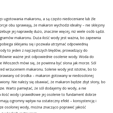
o ugotowania makaronu, a są często niedoceniane lub źle
porcje obu sprawiają, że makaron wychodzi idealny – nie sklejony
zebuje jej naprawdę dużo, znacznie więcej, niż wiele osób sądzi.
 gramów makaronu. Duża ilość wody jest ważna, bo zapewnia
biega sklejaniu się i pozwala utrzymać odpowiednią
ody to jeden z najczęstszych błędów, prowadzący do
Równie ważne jest odpowiednie osolenie wody. Woda do
 Włoszech mówi się, że powinna być słona jak morze. Sól
rzed wrzuceniem makaronu. Solenie wody jest istotne, bo to
oprawiany od środka – makaron gotowany w niedosolonej
awiony. Nie należy się obawiać, że makaron będzie zbyt słony, bo
dzie. Warto pamiętać, że sól dodajemy do wody, a nie
ilość wody i prawidłowe jej osolenie to fundament dobrze
 mają ogromny wpływ na ostateczny efekt – konsystencję i
brze osolonej wody, można znacząco poprawić jakość