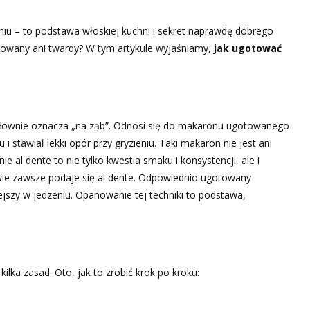
eniu – to podstawa włoskiej kuchni i sekret naprawdę dobrego
towany ani twardy? W tym artykule wyjaśniamy,
jak ugotować
dosłownie oznacza „na ząb”. Odnosi się do makaronu ugotowanego
 i stawiał lekki opór przy gryzieniu. Taki makaron nie jest ani
 al dente to nie tylko kwestia smaku i konsystencji, ale i
wie zawsze podaje się al dente. Odpowiednio ugotowany
ejszy w jedzeniu. Opanowanie tej techniki to podstawa,
ilka zasad. Oto, jak to zrobić krok po kroku: