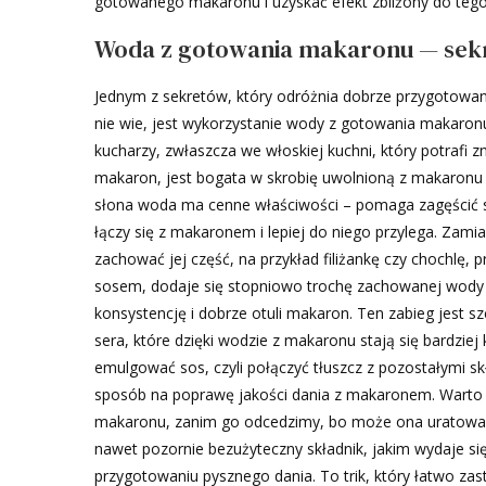
gotowanego makaronu i uzyskać efekt zbliżony do tego 
Woda z gotowania makaronu — sek
Jednym z sekretów, który odróżnia dobrze przygotowa
nie wie, jest wykorzystanie wody z gotowania makaron
kucharzy, zwłaszcza we włoskiej kuchni, który potrafi
makaron, jest bogata w skrobię uwolnioną z makaronu
słona woda ma cenne właściwości – pomaga zagęścić so
łączy się z makaronem i lepiej do niego przylega. Za
zachować jej część, na przykład filiżankę czy chochlę
sosem, dodaje się stopniowo trochę zachowanej wody 
konsystencję i dobrze otuli makaron. Ten zabieg jest s
sera, które dzięki wodzie z makaronu stają się bardzie
emulgować sos, czyli połączyć tłuszcz z pozostałymi sk
sposób na poprawę jakości dania z makaronem. Warto
makaronu, zanim go odcedzimy, bo może ona uratować l
nawet pozornie bezużyteczny składnik, jakim wydaje 
przygotowaniu pysznego dania. To trik, który łatwo zas