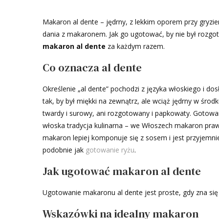
Makaron al dente – jędrny, z lekkim oporem przy gryzi
dania z makaronem. Jak go ugotować, by nie był rozgo
makaron al dente
za każdym razem.
Co oznacza al dente
Określenie „al dente” pochodzi z języka włoskiego i 
tak, by był miękki na zewnątrz, ale wciąż jędrny w środku
twardy i surowy, ani rozgotowany i papkowaty. Gotowanie
włoska tradycja kulinarna – we Włoszech makaron pra
makaron lepiej komponuje się z sosem i jest przyjemni
podobnie jak
gotowanie ryżu
.
Jak ugotować makaron al dente
Ugotowanie makaronu al dente jest proste, gdy zna się k
Wskazówki na idealny makaron