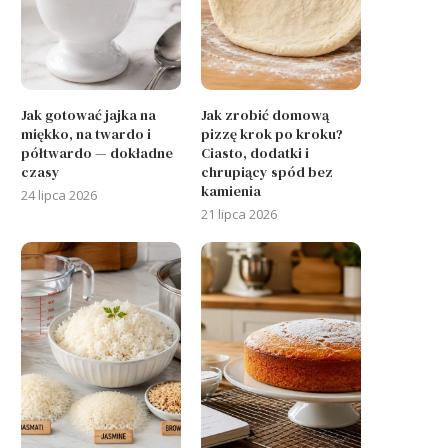
Jak gotować jajka na
Jak zrobić domową
miękko, na twardo i
pizzę krok po kroku?
półtwardo — dokładne
Ciasto, dodatki i
czasy
chrupiący spód bez
kamienia
24 lipca 2026
21 lipca 2026