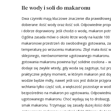
Ile wody i soli do makaronu
Dwa czynniki mają kluczowe znaczenie dla prawidłoweg
dobierane: ilość wody oraz ilość soli. Odpowiednie pro
i dobrze doprawiony. Jeśli chodzi o wodę, makaron potr
Ogólna zasada mówi o około litrze wody na każde 100
makaronowi przestrzeń do swobodnego gotowania, zapo
temperaturę po wrzuceniu makaronu. Zbyt mała ilość w
sklejonego, nierównomiernie ugotowanego makaronu. 
gotowania makaronu powinna być solidnie osolona – we
dodaje się zwykle wtedy, gdy woda się zagotuje, tuż p
praktycznie jedyny moment, w którym makaron jest d
wodzie będzie mdły, nawet jeśli sos jest dobrze przypr
wchłania tylko część soli, a większość pozostaje w wo
bezpośrednio na makaron po ugotowaniu. Odpowiednia 
ugotowanego makaronu. Choć wydają się to drobiazgi,
smak makaronu. Trzymając się zasady dużej ilości do