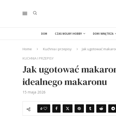
DOM
CZAS WOLNY I HOBBY
DOM I WNĘTRZA
Home
Kuchnia i przepisy
Jak ugotować makaro
KUCHNIA I PRZEPISY
Jak ugotować makaron 
idealnego makaronu
15 maja 2026
0