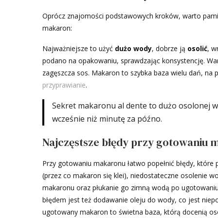
Oprócz znajomości podstawowych kroków, warto pamię
makaron:
Najważniejsze to użyć
dużo wody
, dobrze ją
osolić
, 
podano na opakowaniu, sprawdzając konsystencję. Wa
zagęszcza sos. Makaron to szybka baza wielu dań, na 
przyprawianie
.
Sekret makaronu al dente to dużo osolonej w
wcześnie niż minutę za późno.
Najczęstsze błędy przy gotowaniu
Przy gotowaniu makaronu łatwo popełnić błędy, które p
(przez co makaron się klei), niedostateczne osolenie
makaronu oraz płukanie go zimną wodą po ugotowaniu
błędem jest też dodawanie oleju do wody, co jest nie
ugotowany makaron to świetna baza, którą docenią o