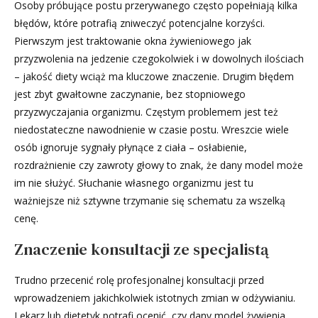
Osoby próbujące postu przerywanego często popełniają kilka
błędów, które potrafią zniweczyć potencjalne korzyści.
Pierwszym jest traktowanie okna żywieniowego jak
przyzwolenia na jedzenie czegokolwiek i w dowolnych ilościach
– jakość diety wciąż ma kluczowe znaczenie. Drugim błędem
jest zbyt gwałtowne zaczynanie, bez stopniowego
przyzwyczajania organizmu. Częstym problemem jest też
niedostateczne nawodnienie w czasie postu. Wreszcie wiele
osób ignoruje sygnały płynące z ciała – osłabienie,
rozdrażnienie czy zawroty głowy to znak, że dany model może
im nie służyć. Słuchanie własnego organizmu jest tu
ważniejsze niż sztywne trzymanie się schematu za wszelką
cenę.
Znaczenie konsultacji ze specjalistą
Trudno przecenić rolę profesjonalnej konsultacji przed
wprowadzeniem jakichkolwiek istotnych zmian w odżywianiu.
Lekarz lub dietetyk potrafi ocenić, czy dany model żywienia