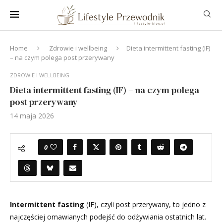
Home
Zdrowie i wellbeing
Dieta intermittent fasting (IF)
– na czym polega post przerywany
ZDROWIE I WELLBEING
Dieta intermittent fasting (IF) – na czym polega
post przerywany
14 maja 2026
0
Intermittent fasting
(IF), czyli post przerywany, to jedno z
najczęściej omawianych podejść do odżywiania ostatnich lat.