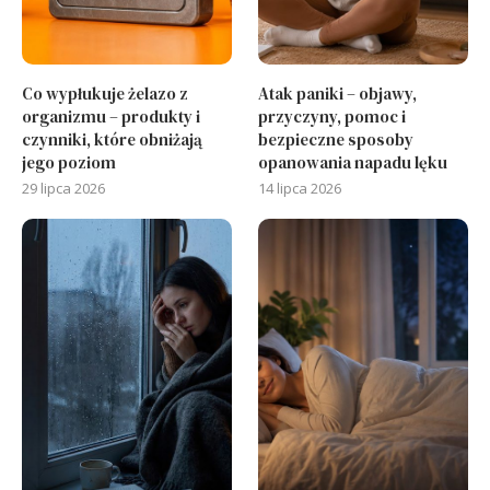
Co wypłukuje żelazo z
Atak paniki – objawy,
organizmu – produkty i
przyczyny, pomoc i
czynniki, które obniżają
bezpieczne sposoby
jego poziom
opanowania napadu lęku
29 lipca 2026
14 lipca 2026