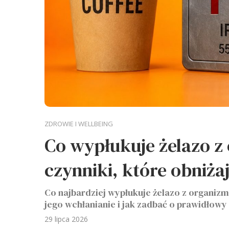
ZDROWIE I WELLBEING
Co wypłukuje żelazo z
czynniki, które obniża
Co najbardziej wypłukuje żelazo z organizm
jego wchłanianie i jak zadbać o prawidłowy
29 lipca 2026