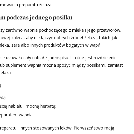
yjmowania preparatu żelaza.
em podczas jednego posiłku
yczy zarówno wapnia pochodzącego z mleka i jego przetworów,
ej zaleca, aby nie łączyć dobrych źródeł żelaza, takich jak
 mleka, sera albo innych produktów bogatych w wapń.
usuwała cały nabiał z jadłospisu. Istotne jest rozdzielenie
 lub suplement wapnia można spożyć między posiłkami, zamiast
elaza.
ą:
atą;
ścią nabiału i mocną herbatą;
eparatem wapnia.
reparatu i innych stosowanych leków. Pierwszeństwo mają