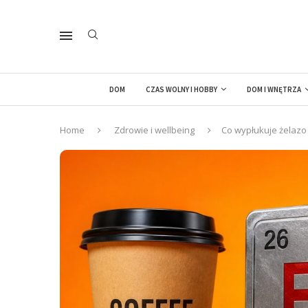
DOM
CZAS WOLNY I HOBBY
DOM I WNĘTRZA
Home
Zdrowie i wellbeing
Co wypłukuje żelazo 