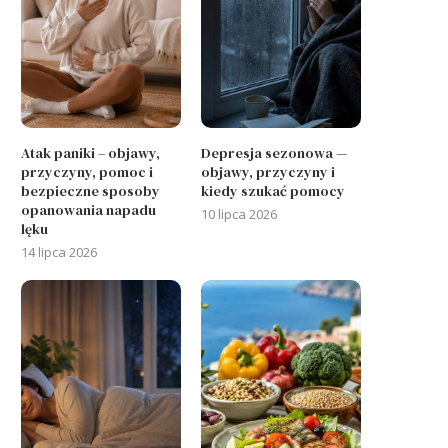
Atak paniki – objawy,
Depresja sezonowa —
przyczyny, pomoc i
objawy, przyczyny i
bezpieczne sposoby
kiedy szukać pomocy
opanowania napadu
10 lipca 2026
lęku
14 lipca 2026