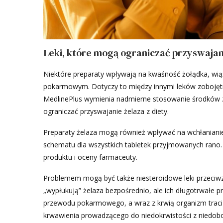
Leki, które mogą ograniczać przyswajan
Niektóre preparaty wpływają na kwaśność żołądka, wią
pokarmowym. Dotyczy to między innymi leków zobojętn
MedlinePlus wymienia nadmierne stosowanie środków zo
ograniczać przyswajanie żelaza z diety.
Preparaty żelaza mogą również wpływać na wchłanianie 
schematu dla wszystkich tabletek przyjmowanych rano.
produktu i oceny farmaceuty.
Problemem mogą być także niesteroidowe leki przeciwzap
„wypłukują” żelaza bezpośrednio, ale ich długotrwałe
przewodu pokarmowego, a wraz z krwią organizm traci 
krwawienia prowadzącego do niedokrwistości z niedobo