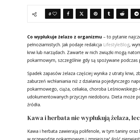
0
Co wypłukuje żelazo z organizmu
– to pytanie najcz
pełnoziarnistych. Jak podaje redakcja
LifestyleBlog
, wy
krwi lub narządach. Zawarte w nich związki mogą natom
pokarmowym, szczególnie gdy są spożywane podczas po
Spadek zapasów żelaza częściej wynika z utraty krwi, 
zaburzeń wchłaniania niż z działania pojedynczego napo
pokarmowego, ciąża, celiakia, choroba Leśniowskiego-Cr
udokumentowanych przyczyn niedoboru. Dieta może pog
źródła.
Kawa i herbata nie wypłukują żelaza, le
Kawa i herbata zawierają polifenole, w tym taniny or
w przewodzie pokarmowym i zmniejszać ilość pierwiastk