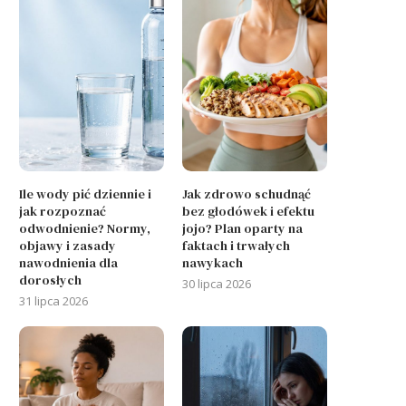
Ile wody pić dziennie i
Jak zdrowo schudnąć
jak rozpoznać
bez głodówek i efektu
odwodnienie? Normy,
jojo? Plan oparty na
objawy i zasady
faktach i trwałych
nawodnienia dla
nawykach
dorosłych
30 lipca 2026
31 lipca 2026