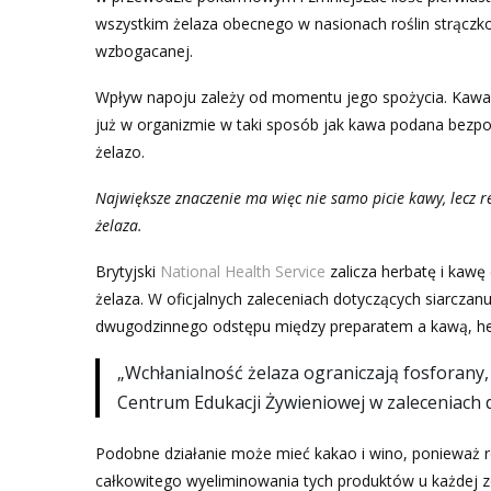
wszystkim żelaza obecnego w nasionach roślin strącz
wzbogacanej.
Wpływ napoju zależy od momentu jego spożycia. Kawa w
już w organizmie w taki sposób jak kawa podana bezpoś
żelazo.
Największe znaczenie ma więc nie samo picie kawy, lecz 
żelaza.
Brytyjski
National Health Service
zalicza herbatę i kawę
żelaza. W oficjalnych zaleceniach dotyczących siarcza
dwugodzinnego odstępu między preparatem a kawą, her
„Wchłanialność żelaza ograniczają fosforany,
Centrum Edukacji Żywieniowej w zaleceniach d
Podobne działanie może mieć kakao i wino, ponieważ ró
całkowitego wyeliminowania tych produktów u każdej 