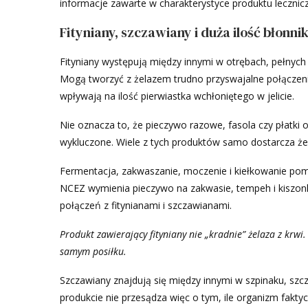
informacje zawarte w charakterystyce produktu lecznicz
Fityniany, szczawiany i duża ilość błonni
Fityniany występują między innymi w otrębach, pełnych 
Mogą tworzyć z żelazem trudno przyswajalne połączen
wpływają na ilość pierwiastka wchłoniętego w jelicie.
Nie oznacza to, że pieczywo razowe, fasola czy płatki 
wykluczone. Wiele z tych produktów samo dostarcza że
Fermentacja, zakwaszanie, moczenie i kiełkowanie pom
NCEZ wymienia pieczywo na zakwasie, tempeh i kiszonki
połączeń z fitynianami i szczawianami.
Produkt zawierający fityniany nie „kradnie” żelaza z krw
samym posiłku.
Szczawiany znajdują się między innymi w szpinaku, szc
produkcie nie przesądza więc o tym, ile organizm fakty