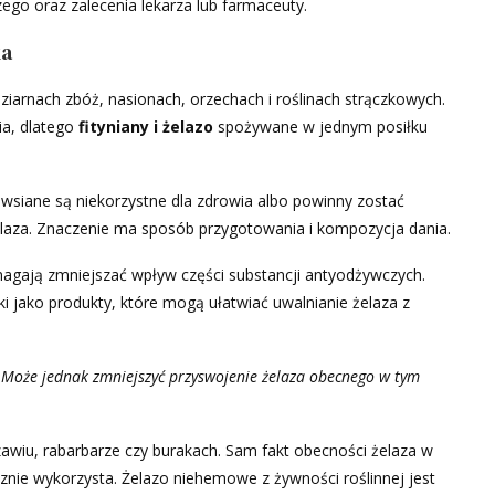
ego oraz zalecenia lekarza lub farmaceuty.
ka
ziarnach zbóż, nasionach, orzechach i roślinach strączkowych.
ia, dlatego
fityniany i żelazo
spożywane w jednym posiłku
owsiane są niekorzystne dla zdrowia albo powinny zostać
laza. Znaczenie ma sposób przygotowania i kompozycja dania.
agają zmniejszać wpływ części substancji antyodżywczych.
 jako produkty, które mogą ułatwiać uwalnianie żelaza z
i. Może jednak zmniejszyć przyswojenie żelaza obecnego w tym
zawiu, rabarbarze czy burakach. Sam fakt obecności żelaza w
cznie wykorzysta. Żelazo niehemowe z żywności roślinnej jest