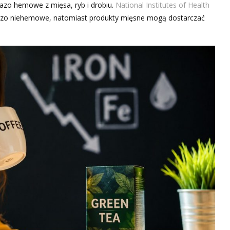
elazo hemowe z mięsa, ryb i drobiu.
National Institutes of Health
elazo niehemowe, natomiast produkty mięsne mogą dostarczać