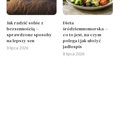
Jak radzić sobie z
Dieta
bezsennością —
śródziemnomorska —
sprawdzone sposoby
co to jest, na czym
na lepszy sen
polega i jak ułożyć
jadłospis
9 lipca 2026
8 lipca 2026