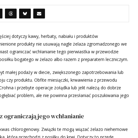
ęściej dotyczy kawy, herbaty, nabiału i produktów
mienione produkty nie usuwają nagle żelaza zgromadzonego we
iast ograniczać wchłanianie tego pierwiastka w przewodzie
siłku bogatego w żelazo albo razem z preparatem leczniczym.
zbyt małej podaży w diecie, zwiększonego zapotrzebowania lub
ju czy produktu. Obfite miesiączki, krwawienia z przewodu
ohna i przebyte operacje żołądka lub jelit należą do dobrze
łębiać problem, ale nie powinna przesłaniać poszukiwania jego
cz ograniczają jego wchłanianie
az kwas chlorogenowy. Związki te mogą wiązać żelazo niehemowe
a, która przechodzi z posiłku do krwi. Dotyczy to przede