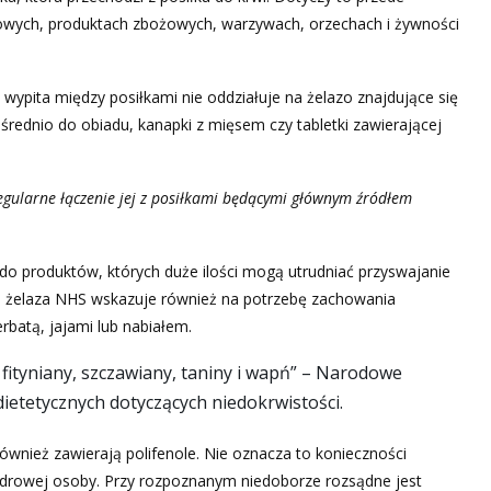
kowych, produktach zbożowych, warzywach, orzechach i żywności
ypita między posiłkami nie oddziałuje na żelazo znajdujące się
rednio do obiadu, kanapki z mięsem czy tabletki zawierającej
regularne łączenie jej z posiłkami będącymi głównym źródłem
 do produktów, których duże ilości mogą utrudniać przyswajanie
nu żelaza NHS wskazuje również na potrzebę zachowania
batą, jajami lub nabiałem.
 fityniany, szczawiany, taniny i wapń” – Narodowe
ietetycznych dotyczących niedokrwistości.
wnież zawierają polifenole. Nie oznacza to konieczności
zdrowej osoby. Przy rozpoznanym niedoborze rozsądne jest