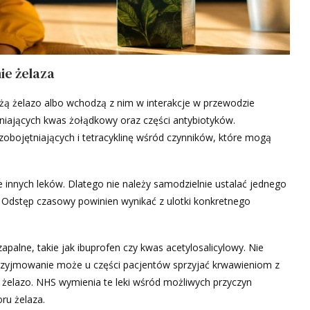
ie żelaza
żą żelazo albo wchodzą z nim w interakcje w przewodzie
iających kwas żołądkowy oraz części antybiotyków.
bojętniających i tetracyklinę wśród czynników, które mogą
innych leków. Dlatego nie należy samodzielnie ustalać jednego
 Odstęp czasowy powinien wynikać z ulotki konkretnego
alne, takie jak ibuprofen czy kwas acetylosalicylowy. Nie
 przyjmowanie może u części pacjentów sprzyjać krwawieniom z
żelazo. NHS wymienia te leki wśród możliwych przyczyn
ru żelaza.