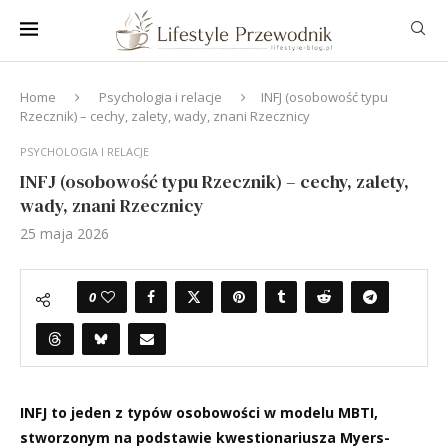
Home
Psychologia i relacje
INFJ (osobowość typu
Rzecznik) – cechy, zalety, wady, znani Rzecznicy
PSYCHOLOGIA I RELACJE
INFJ (osobowość typu Rzecznik) – cechy, zalety,
wady, znani Rzecznicy
25 maja 2026
0
INFJ to jeden z typów osobowości w modelu MBTI,
stworzonym na podstawie kwestionariusza Myers-