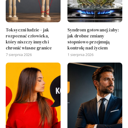
Toksyczni ludzie – jak
Syndrom gotowanej żaby:
rozpoznać człowieka,
jak drobne zmiany
który niszczy innych i
stopniowo przejmują
chronić własne granice
kontrolę nad życiem
7 sierpnia 2026
1 sierpnia 2026