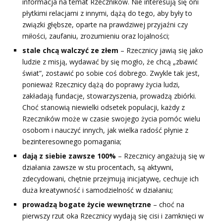
informacja na temat Rzeczników. Nie interesują się oni
płytkimi relacjami z innymi, dążą do tego, aby były to
związki głębsze, oparte na prawdziwej przyjaźni czy
miłości, zaufaniu, zrozumieniu oraz lojalności;
stale chcą walczyć ze złem
– Rzecznicy jawią się jako
ludzie z misją, wydawać by się mogło, że chcą „zbawić
świat”, zostawić po sobie coś dobrego. Zwykle tak jest,
ponieważ Rzecznicy dążą do poprawy życia ludzi,
zakładają fundacje, stowarzyszenia, prowadzą zbiórki.
Choć stanowią niewielki odsetek populacji, każdy z
Rzeczników może w czasie swojego życia pomóc wielu
osobom i nauczyć innych, jak wielka radość płynie z
bezinteresownego pomagania;
dają z siebie zawsze 100%
– Rzecznicy angażują się w
działania zawsze w stu procentach, są aktywni,
zdecydowani, chętnie przejmują inicjatywę, cechuje ich
duża kreatywność i samodzielność w działaniu;
prowadzą bogate życie wewnętrzne
– choć na
pierwszy rzut oka Rzecznicy wydają się cisi i zamknięci w