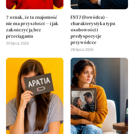
7 oznak, że ta znajomość
ENTJ (Dowódca) –
nie ma przyszłości — i jak
charakterystyka typu
zakończyć ją bez
osobowości i
przeciągania
predyspozycje
przywódcze
30 lipca 2026
28 lipca 2026