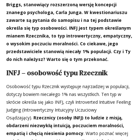
Briggs, stanowiący rozszerzoną wersję koncepcji
znanego psychologa, Carla Junga. W kwestionariuszu
zawarte są pytania do samopisu i na tej podstawie
określa się typ osobowości. INFJ jest typem określanym
mianem Rzecznika, to typ introwertyczny, empatyczny,
o wysokim poczuciu moralności. Co ciekawe, jego
przedstawiciele stanowią niecały 1% populacji. Czy i Ty
do nich należysz? Warto się o tym przekonać.
INFJ – osobowość typu Rzecznik
Osobowość typu Rzecznik występuje najrzadziej w populacji,
dotyczy bowiem niecałego 1% nas wszystkich. Ten typ w
skrócie określa się jako INFJ, czyli Introverted Intuitive Feeling
Judging (Introwertyczny Intuicyjny Uczuciowy
Osądzający).
Rzecznicy (osoby INFJ) to ludzie z misją,
obdarzeni niezwykłą intuicją, poczuciem moralności,
empatią i chęcią niesienia pomocy
. Warto poznać więcej