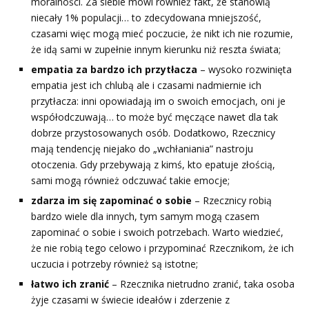
moralności. Za siebie mówi również fakt, że stanowią
niecały 1% populacji… to zdecydowana mniejszość,
czasami więc mogą mieć poczucie, że nikt ich nie rozumie,
że idą sami w zupełnie innym kierunku niż reszta świata;
empatia za bardzo ich przytłacza
– wysoko rozwinięta
empatia jest ich chlubą ale i czasami nadmiernie ich
przytłacza: inni opowiadają im o swoich emocjach, oni je
współodczuwają… to może być męczące nawet dla tak
dobrze przystosowanych osób. Dodatkowo, Rzecznicy
mają tendencję niejako do „wchłaniania” nastroju
otoczenia. Gdy przebywają z kimś, kto epatuje złością,
sami mogą również odczuwać takie emocje;
zdarza im się zapominać o sobie
– Rzecznicy robią
bardzo wiele dla innych, tym samym mogą czasem
zapominać o sobie i swoich potrzebach. Warto wiedzieć,
że nie robią tego celowo i przypominać Rzecznikom, że ich
uczucia i potrzeby również są istotne;
łatwo ich zranić
– Rzecznika nietrudno zranić, taka osoba
żyje czasami w świecie ideałów i zderzenie z