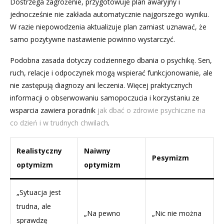
Dostrzega zagrożenie, przygotowuje plan awaryjny i
jednocześnie nie zakłada automatycznie najgorszego wyniku.
W razie niepowodzenia aktualizuje plan zamiast uznawać, że
samo pozytywne nastawienie powinno wystarczyć.
Podobna zasada dotyczy codziennego dbania o psychikę. Sen,
ruch, relacje i odpoczynek mogą wspierać funkcjonowanie, ale
nie zastępują diagnozy ani leczenia. Więcej praktycznych
informacji o obserwowaniu samopoczucia i korzystaniu ze
wsparcia zawiera poradnik
jak dbać o zdrowie psychiczne na
co dzień i w trudnych chwilach
.
Realistyczny
Naiwny
Pesymizm
optymizm
optymizm
„Sytuacja jest
trudna, ale
„Na pewno
„Nic nie można
sprawdzę