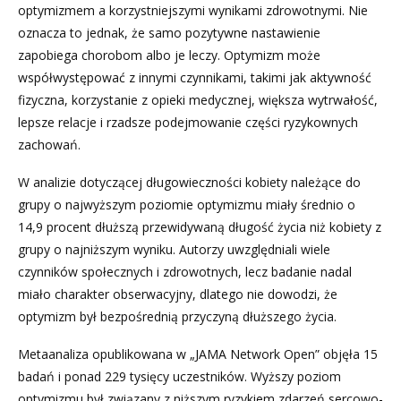
optymizmem a korzystniejszymi wynikami zdrowotnymi. Nie
oznacza to jednak, że samo pozytywne nastawienie
zapobiega chorobom albo je leczy. Optymizm może
współwystępować z innymi czynnikami, takimi jak aktywność
fizyczna, korzystanie z opieki medycznej, większa wytrwałość,
lepsze relacje i rzadsze podejmowanie części ryzykownych
zachowań.
W analizie dotyczącej długowieczności kobiety należące do
grupy o najwyższym poziomie optymizmu miały średnio o
14,9 procent dłuższą przewidywaną długość życia niż kobiety z
grupy o najniższym wyniku. Autorzy uwzględniali wiele
czynników społecznych i zdrowotnych, lecz badanie nadal
miało charakter obserwacyjny, dlatego nie dowodzi, że
optymizm był bezpośrednią przyczyną dłuższego życia.
Metaanaliza opublikowana w „JAMA Network Open” objęła 15
badań i ponad 229 tysięcy uczestników. Wyższy poziom
optymizmu był związany z niższym ryzykiem zdarzeń sercowo-