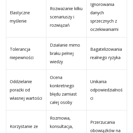
Ignorowania
Rozważanie kilku
Elastyczne
danych
scenariuszy i
myślenie
sprzecznych z
rozwiązań
oczekiwaniami
Działanie mimo
Tolerancja
Bagatelizowania
braku pełnej
niepewności
realnego ryzyka
wiedzy
Ocena
Oddzielanie
Unikania
konkretnego
porażki od
odpowiedzialnoś
błędu zamiast
własnej wartości
ci
całej osoby
Rozmowa,
Przerzucania
Korzystanie ze
konsultacja,
obowiązków na