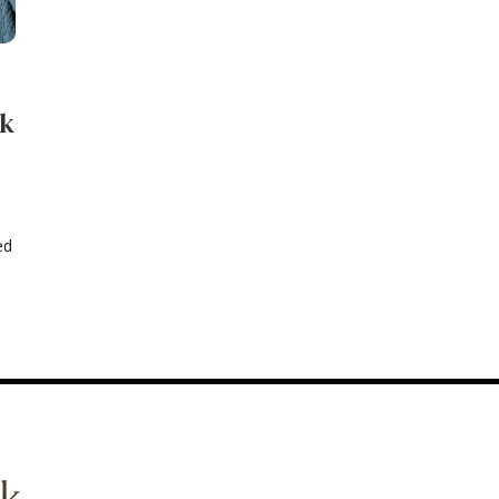
ek
ed