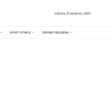
sobota, 8 sierpnia, 2026
SPORT I FITNESS
ZDROWIE I WELLBEING