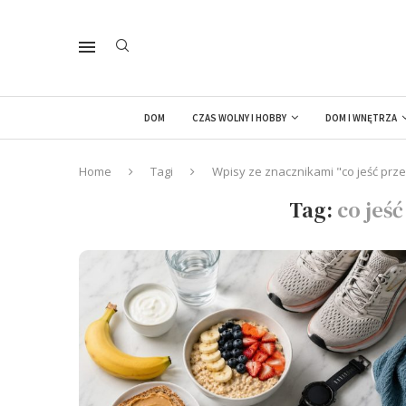
DOM
CZAS WOLNY I HOBBY
DOM I WNĘTRZA
Home
Tagi
Wpisy ze znacznikami "co jeść prz
Tag:
co jeś