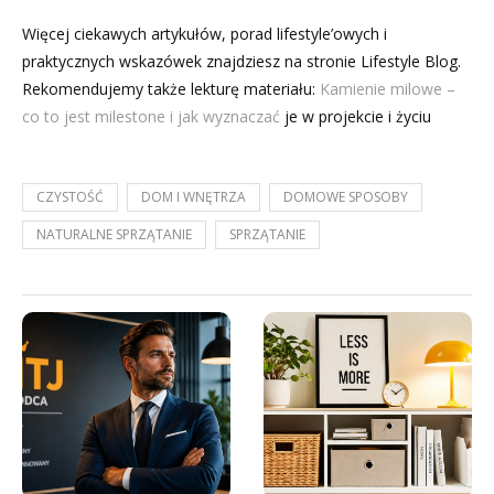
Więcej ciekawych artykułów, porad lifestyle’owych i
praktycznych wskazówek znajdziesz na stronie Lifestyle Blog.
Rekomendujemy także lekturę materiału:
Kamienie milowe –
co to jest milestone i jak wyznaczać
je w projekcie i życiu
CZYSTOŚĆ
DOM I WNĘTRZA
DOMOWE SPOSOBY
NATURALNE SPRZĄTANIE
SPRZĄTANIE