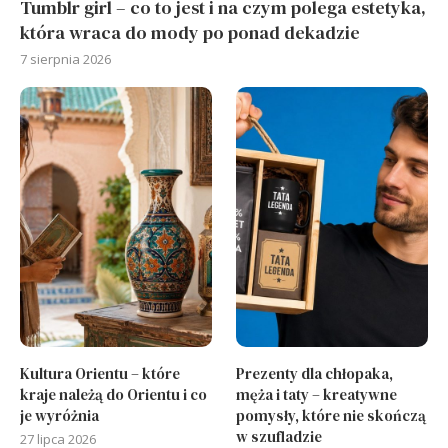
Tumblr girl – co to jest i na czym polega estetyka,
która wraca do mody po ponad dekadzie
7 sierpnia 2026
Kultura Orientu – które
Prezenty dla chłopaka,
kraje należą do Orientu i co
męża i taty – kreatywne
je wyróżnia
pomysły, które nie skończą
w szufladzie
27 lipca 2026