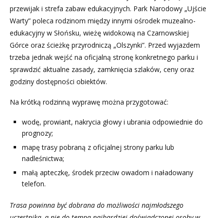
przewijak i strefa zabaw edukacyjnych. Park Narodowy „Ujście
Warty” poleca rodzinom między innymi ośrodek muzealno-
edukacyjny w Słońsku, wieżę widokową na Czarnowskiej
Górce oraz ścieżkę przyrodniczą „Olszynki”. Przed wyjazdem
trzeba jednak wejść na oficjalną stronę konkretnego parku i
sprawdzić aktualne zasady, zamknięcia szlaków, ceny oraz
godziny dostępności obiektów.
Na krótką rodzinną wyprawę można przygotować:
wodę, prowiant, nakrycia głowy i ubrania odpowiednie do
prognozy;
mapę trasy pobraną z oficjalnej strony parku lub
nadleśnictwa;
małą apteczkę, środek przeciw owadom i naładowany
telefon.
Trasa powinna być dobrana do możliwości najmłodszego
uczestnika, a nie do tempa najbardziej doświadczonej osoby w