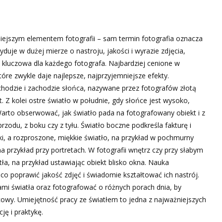
żniejszym elementem fotografii – sam termin fotografia oznacza
uje w dużej mierze o nastroju, jakości i wyrazie zdjęcia,
 kluczowa dla każdego fotografa. Najbardziej cenione w
 które zwykle daje najlepsze, najprzyjemniejsze efekty.
schodzie i zachodzie słońca, nazywane przez fotografów złotą
. Z kolei ostre światło w południe, gdy słońce jest wysoko,
Warto obserwować, jak światło pada na fotografowany obiekt i z
rzodu, z boku czy z tyłu. Światło boczne podkreśla fakturę i
ki, a rozproszone, miękkie światło, na przykład w pochmurny
a przykład przy portretach. W fotografii wnętrz czy przy słabym
ła, na przykład ustawiając obiekt blisko okna. Nauka
co poprawić jakość zdjęć i świadomie kształtować ich nastrój.
mi światła oraz fotografować o różnych porach dnia, by
cowy. Umiejętność pracy ze światłem to jedna z najważniejszych
ję i praktykę.