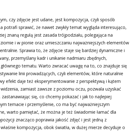
m, czy zdjęcie jest udane, jest kompozycja, czyli sposób
potrafi sprawić, że nawet zwykły temat wygląda interesująco,
ej znaną regułą jest zasada trójpodziału, polegająca na
oziomie i w pionie oraz umieszczaniu najważniejszych elementów
centralnie. Sprawia to, że zdjęcie staje się bardziej dynamiczne i
any, przemyślany kadr i unikanie nadmiaru zbędnych,
 głównego tematu. Warto zwracać uwagę na to, co znajduje się
tywanie linii prowadzących, czyli elementów, które naturalnie
awy efekt daje też eksperymentowanie z perspektywą i kątem
w widzenia, zamiast zawsze z poziomu oczu, pozwala uzyskać
 zastanawiając się, co chcemy pokazać i jak to najlepiej
ównym temacie i przemyślenie, co ma być najważniejszym
e, warto pamiętać, że można je też świadomie łamać dla
zycji znacząco poprawia jakość zdjęć i jest jedną z
o właśnie kompozycja, obok światła, w dużej mierze decyduje o