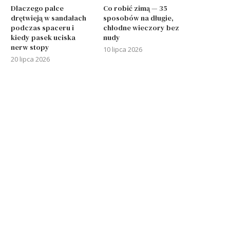
Dlaczego palce
Co robić zimą — 35
drętwieją w sandałach
sposobów na długie,
podczas spaceru i
chłodne wieczory bez
kiedy pasek uciska
nudy
nerw stopy
10 lipca 2026
20 lipca 2026