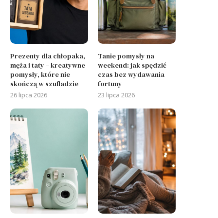
Prezenty dla chłopaka,
Tanie pomysły na
męża i taty – kreatywne
weekend: jak spędzić
pomysły, które nie
czas bez wydawania
skończą w szufladzie
fortuny
26 lipca 2026
23 lipca 2026