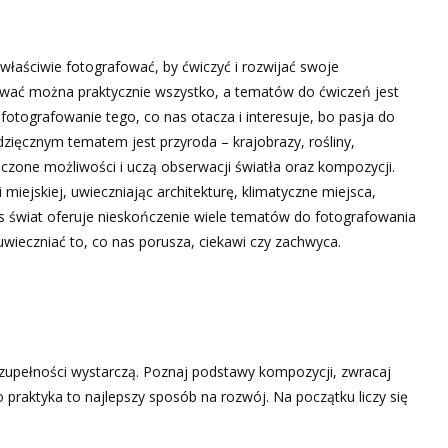
właściwie fotografować, by ćwiczyć i rozwijać swoje
ować można praktycznie wszystko, a tematów do ćwiczeń jest
tografowanie tego, co nas otacza i interesuje, bo pasja do
dzięcznym tematem jest przyroda – krajobrazy, rośliny,
ńczone możliwości i uczą obserwacji światła oraz kompozycji.
i miejskiej, uwieczniając architekturę, klimatyczne miejsca,
nas świat oferuje nieskończenie wiele tematów do fotografowania
uwieczniać to, co nas porusza, ciekawi czy zachwyca.
w zupełności wystarczą. Poznaj podstawy kompozycji, zwracaj
 praktyka to najlepszy sposób na rozwój. Na początku liczy się