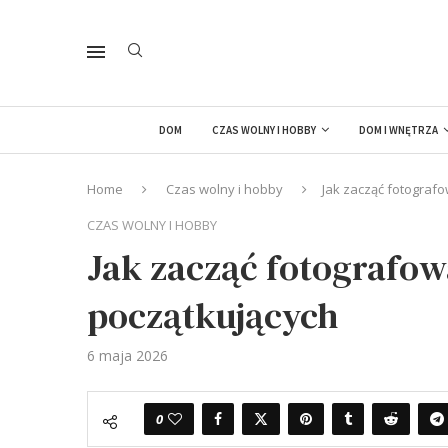
DOM
CZAS WOLNY I HOBBY
DOM I WNĘTRZA
Home
Czas wolny i hobby
Jak zacząć fotograf
CZAS WOLNY I HOBBY
Jak zacząć fotografow
początkujących
6 maja 2026
0