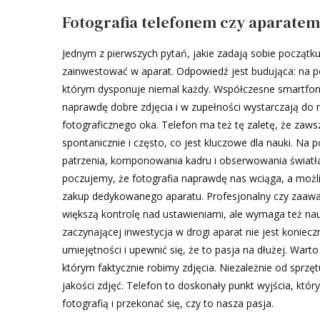
Fotografia telefonem czy aparatem
Jednym z pierwszych pytań, jakie zadają sobie początkuj
zainwestować w aparat. Odpowiedź jest budująca: na p
którym dysponuje niemal każdy. Współczesne smartfony
naprawdę dobre zdjęcia i w zupełności wystarczają do n
fotograficznego oka. Telefon ma też tę zaletę, że za
spontanicznie i często, co jest kluczowe dla nauki. Na p
patrzenia, komponowania kadru i obserwowania światła 
poczujemy, że fotografia naprawdę nas wciąga, a możl
zakup dedykowanego aparatu. Profesjonalny czy zaawan
większą kontrolę nad ustawieniami, ale wymaga też nau
zaczynającej inwestycja w drogi aparat nie jest koniec
umiejętności i upewnić się, że to pasja na dłużej. Wart
którym faktycznie robimy zdjęcia. Niezależnie od sprzę
jakości zdjęć. Telefon to doskonały punkt wyjścia, któ
fotografią i przekonać się, czy to nasza pasja.