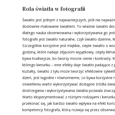
Rola światła w fotografii
Światło jest jednym z najważniejszych, jeśli nie najwa
dosłownie malowanie światłem. To właśnie światło decyd
dlatego nauka obserwowania i wykorzystywania go jest
fotografii jest światło naturalne, czyli światło dzienne,
Szczególnie korzystne jest miękkie, ciepłe światło o w
godziną, które nadaje zdjęciom wyjątkowy, ciepły klimat
bywa trudniejsze, bo tworzy mocne cienie i kontrasty. 
którego kierunku – inne efekty daje światło padające z p
kształty, światło z tyłu może tworzyć efektowne sylwet
dzień, jest łagodne i równomierne, co bywa korzystne n
oświetleniu warto wykorzystywać dostępne źródła świat
dostrzegania i wykorzystywania światła pozwala znaczą
Warto eksperymentować z różnymi rodzajami i kierunka
przekonać się, jak bardzo światło wpływa na efekt koń
kompetencji fotografa, którą rozwija się przez obserwac