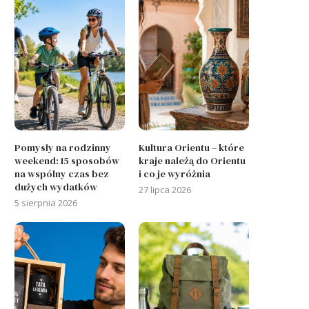
Pomysły na rodzinny
Kultura Orientu – które
weekend: 15 sposobów
kraje należą do Orientu
na wspólny czas bez
i co je wyróżnia
dużych wydatków
27 lipca 2026
5 sierpnia 2026