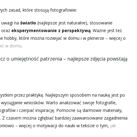
ych zasad, które stosują fotografowie:
 uwagi na
światło
(najlepsze jest naturalne), stosowanie
oraz
eksperymentowanie z perspektywą
. Ważne jest też
wne hobby, które można rozwijać w domu i w plenerze – więcej o
bić w domu
.
lecz o umiejętność patrzenia – najlepsze zdjęcia powstają
szystkim przez praktykę. Najlepszym sposobem na naukę jest po
 i wyciąganie wniosków. Warto analizować swoje fotografie,
ografów i czerpać inspirację. Pomocne są darmowe materiały,
afii. Z czasem można zgłębiać bardziej zaawansowane zagadnienia
stopniowo – więcej o motywacji do nauki w tekście o tym,
jak