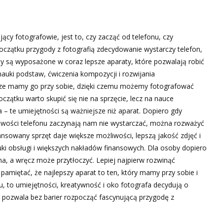
ący fotografowie, jest to, czy zacząć od telefonu, czy
oczątku przygody z fotografią zdecydowanie wystarczy telefon,
 są wyposażone w coraz lepsze aparaty, które pozwalają robić
auki podstaw, ćwiczenia kompozycji i rozwijania
wsze mamy go przy sobie, dzięki czemu możemy fotografować
oczątku warto skupić się nie na sprzęcie, lecz na nauce
– te umiejętności są ważniejsze niż aparat. Dopiero gdy
iwości telefonu zaczynają nam nie wystarczać, można rozważyć
sowany sprzęt daje większe możliwości, lepszą jakość zdjęć i
ki obsługi i większych nakładów finansowych. Dla osoby dopiero
zna, a wręcz może przytłoczyć. Lepiej najpierw rozwinąć
o pamiętać, że najlepszy aparat to ten, który mamy przy sobie i
tu, to umiejętności, kreatywność i oko fotografa decydują o
ry pozwala bez barier rozpocząć fascynującą przygodę z