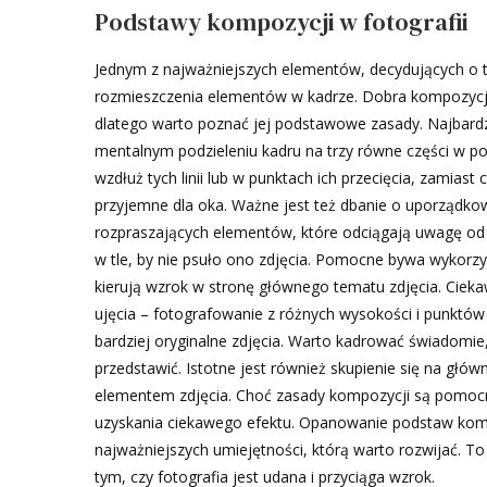
Podstawy kompozycji w fotografii
Jednym z najważniejszych elementów, decydujących o ty
rozmieszczenia elementów w kadrze. Dobra kompozycja 
dlatego warto poznać jej podstawowe zasady. Najbardzi
mentalnym podzieleniu kadru na trzy równe części w p
wzdłuż tych linii lub w punktach ich przecięcia, zamiast 
przyjemne dla oka. Ważne jest też dbanie o uporządkow
rozpraszających elementów, które odciągają uwagę od
w tle, by nie psuło ono zdjęcia. Pomocne bywa wykorzys
kierują wzrok w stronę głównego tematu zdjęcia. Ciek
ujęcia – fotografowanie z różnych wysokości i punktó
bardziej oryginalne zdjęcia. Warto kadrować świadomie,
przedstawić. Istotne jest również skupienie się na gł
elementem zdjęcia. Choć zasady kompozycji są pomocn
uzyskania ciekawego efektu. Opanowanie podstaw kompo
najważniejszych umiejętności, którą warto rozwijać. T
tym, czy fotografia jest udana i przyciąga wzrok.